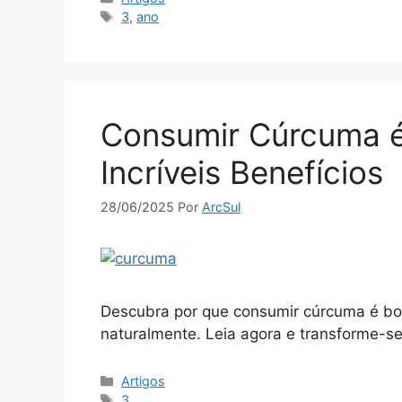
Tags
3
,
ano
Consumir Cúrcuma 
Incríveis Benefícios
28/06/2025
Por
ArcSul
Descubra por que consumir cúrcuma é bo
naturalmente. Leia agora e transforme-s
Categorias
Artigos
Tags
3