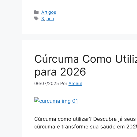
Categorias
Artigos
Tags
3
,
ano
Cúrcuma Como Utili
para 2026
06/07/2025
Por
ArcSul
Cúrcuma como utilizar? Descubra já seus 
cúrcuma e transforme sua saúde em 2025