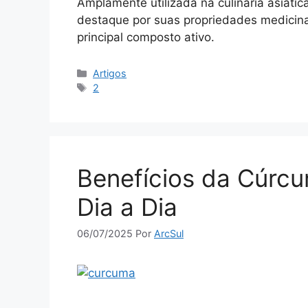
Amplamente utilizada na culinária asiátic
destaque por suas propriedades medicina
principal composto ativo.
Categorias
Artigos
Tags
2
Benefícios da Cúrc
Dia a Dia
06/07/2025
Por
ArcSul