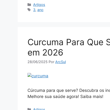
Categorias
Artigos
Tags
3
,
ano
Curcuma Para Que S
em 2026
28/06/2025
Por
ArcSul
Cúrcuma para que serve? Descubra os inc
Melhore sua saúde agora! Saiba mais!
Categorias
Artigos