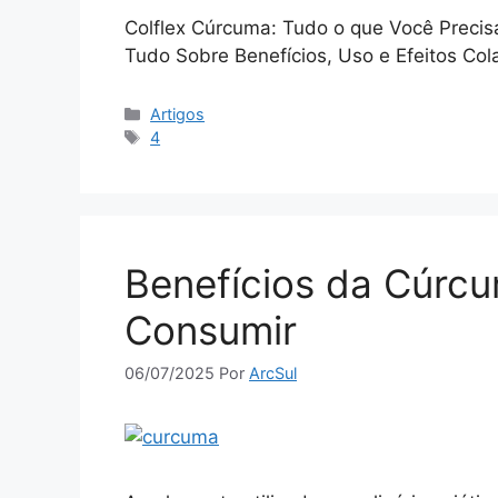
Colflex Cúrcuma: Tudo o que Você Precis
Tudo Sobre Benefícios, Uso e Efeitos Cola
Categorias
Artigos
Tags
4
Benefícios da Cúrcu
Consumir
06/07/2025
Por
ArcSul